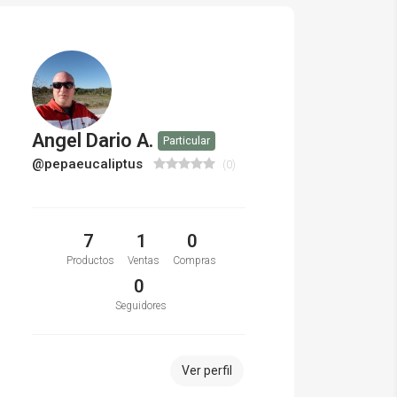
Angel Dario A.
Particular
@pepaeucaliptus
(0)
7
1
0
Productos
Ventas
Compras
0
Seguidores
Ver perfil