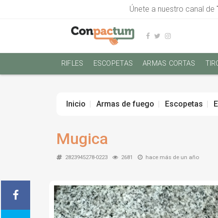
Únete a nuestro canal de
RIFLES
ESCOPETAS
ARMAS CORTAS
TIR
Inicio
Armas de fuego
Escopetas
E
Mugica
2823945278-0223
2681
hace más de un año