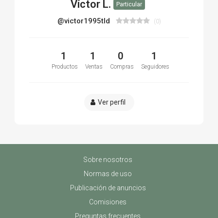
Víctor L.
Particular
@victor1995tld
(0)
1
1
0
1
Productos
Ventas
Compras
Seguidores
Ver perfil
Sobre nosotros
Normas de uso
Publicación de anuncios
Comisiones
Preguntas frecuentes