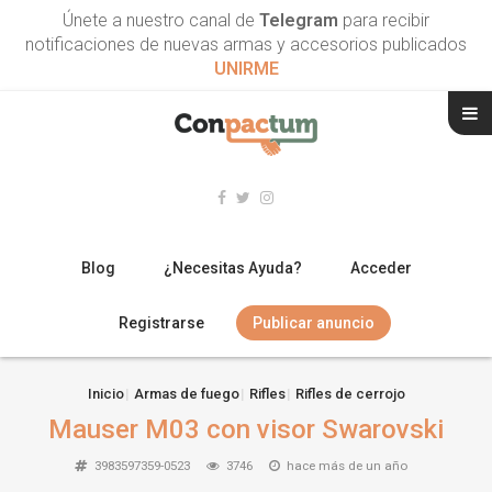
Únete a nuestro canal de
Telegram
para recibir
notificaciones de nuevas armas y accesorios publicados
UNIRME
Blog
¿Necesitas Ayuda?
Acceder
Registrarse
Publicar anuncio
RIFLES
Inicio
Armas de fuego
Rifles
Rifles de cerrojo
Mauser M03 con visor Swarovski
ESCOPETAS
3983597359-0523
3746
hace más de un año
ARMAS CORTAS