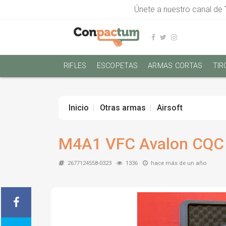
Únete a nuestro canal de
RIFLES
ESCOPETAS
ARMAS CORTAS
TIR
Inicio
Otras armas
Airsoft
M4A1 VFC Avalon CQC 
2677124558-0323
1336
hace más de un año