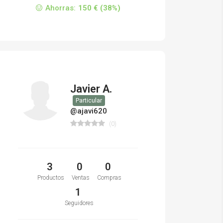
Ahorras:
150 € (38%)
Javier A.
Particular
@ajavi620
(0)
3
0
0
Productos
Ventas
Compras
1
Seguidores