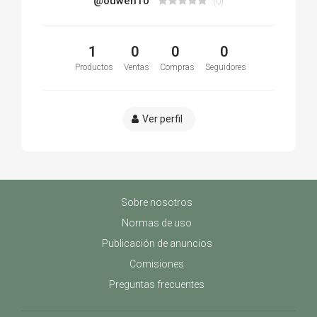
@ouwen10
(0)
1
0
0
0
Productos
Ventas
Compras
Seguidores
Ver perfil
Sobre nosotros
Normas de uso
Publicación de anuncios
Comisiones
Preguntas frecuentes