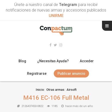
Únete a nuestro canal de
Telegram
para recibir
notificaciones de nuevas armas y accesorios publicados
UNIRME
Blog
¿Necesitas Ayuda?
Acceder
Registrarse
Publicar anuncio
RIFLES
Inicio
Otras armas
Airsoft
M416 EC-106 Full Metal
ESCOPETAS
2126437450-0822
1185
hace más de un año
ARMAS CORTAS