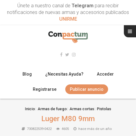
Únete a nuestro canal de
Telegram
para recibir
notificaciones de nuevas armas y accesorios publicados
UNIRME
Blog
¿Necesitas Ayuda?
Acceder
Registrarse
Publicar anuncio
RIFLES
Inicio
Armas de fuego
Armas cortas
Pistolas
Luger M80 9mm
ESCOPETAS
730822539-0422
4605
hace más de un año
ARMAS CORTAS