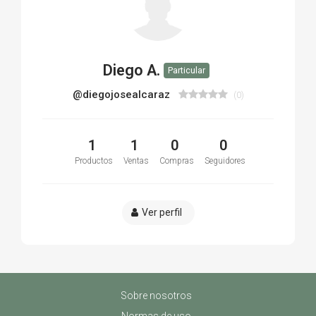
Diego A.
Particular
@diegojosealcaraz
(0)
1
1
0
0
Productos
Ventas
Compras
Seguidores
Ver perfil
Sobre nosotros