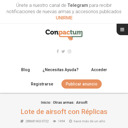
Únete a nuestro canal de
Telegram
para recibir
notificaciones de nuevas armas y accesorios publicados
UNIRME
Blog
¿Necesitas Ayuda?
Acceder
Registrarse
Publicar anuncio
RIFLES
Inicio
Otras armas
Airsoft
Lote de airsoft con Réplicas
ESCOPETAS
288681402-0722
1494
hace más de un año
ARMAS CORTAS