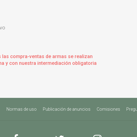
vo
s las compra-ventas de armas se realizan
a y con nuestra intermediación obligatoria
s
Normas de uso
Publicación de anuncios
Comisiones
Pregu