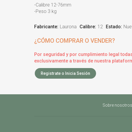
-Calibre 12-76mm
-Peso 3 kg
Fabricante:
Laurona
Calibre:
12
Estado:
Nue
¿CÓMO COMPRAR O VENDER?
Por seguridad y por cumplimiento legal toda
exclusivamente a través de nuestra plataform
Registrate o Inicia Sesión
Sobre nosotro