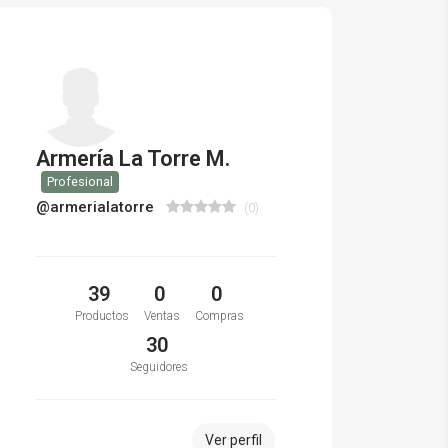
Armería La Torre M.
Profesional
@armerialatorre
(0)
39
0
0
Productos
Ventas
Compras
30
Seguidores
Ver perfil