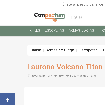
Únete a nuestro canal de
RIFLES
ESCOPETAS
ARMAS CORTAS
TIR
Inicio
Armas de fuego
Escopetas
E
Laurona Volcano Titan
3999199310-1017
8697
hace más de un año