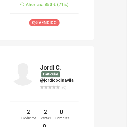
Ahorras:
850 € (71%)
VENDIDO
Jordi C.
Particular
@jordicodinavila
(0)
2
2
0
Productos
Ventas
Compras
0