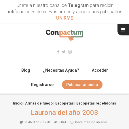
Únete a nuestro canal de
Telegram
para recibir
notificaciones de nuevas armas y accesorios publicados
UNIRME
Blog
¿Necesitas Ayuda?
Acceder
Registrarse
Publicar anuncio
RIFLES
Inicio
Armas de fuego
Escopetas
Escopetas repetidoras
Laurona del año 2003
ESCOPETAS
2646317706-1220
6041
hace más de un año
ARMAS CORTAS