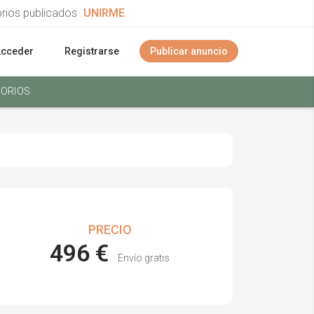
orios publicados
UNIRME
Acceder
Registrarse
Publicar anuncio
ORIOS
PRECIO
496 €
Envío gratis