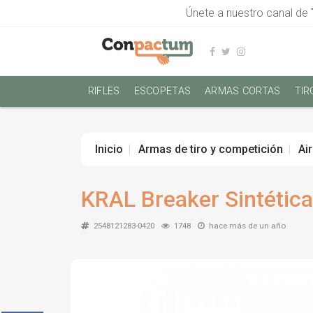
Únete a nuestro canal de
RIFLES
ESCOPETAS
ARMAS CORTAS
TIR
Inicio
Armas de tiro y competición
Ai
KRAL Breaker Sintétic
2548121283-0420
1748
hace más de un año