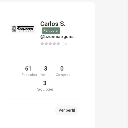
Carlos S.
Particular
@tizonniairguns
(0)
61
3
0
Productos
Ventas
Compras
3
Seguidores
Ver perfil