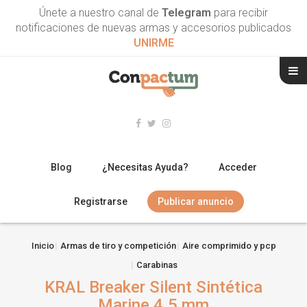
Únete a nuestro canal de
Telegram
para recibir
notificaciones de nuevas armas y accesorios publicados
UNIRME
Blog
¿Necesitas Ayuda?
Acceder
Registrarse
Publicar anuncio
RIFLES
Inicio
Armas de tiro y competición
Aire comprimido y pcp
Carabinas
ESCOPETAS
KRAL Breaker Silent Sintética
ARMAS CORTAS
Marine 4.5 mm