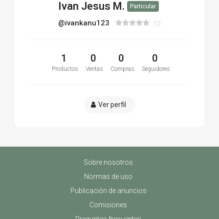
Ivan Jesus M.
Particular
@ivankanu123
(0)
1
0
0
0
Productos
Ventas
Compras
Seguidores
Ver perfil
Sobre nosotros
Normas de uso
Publicación de anuncios
Comisiones
Preguntas frecuentes