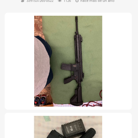
3391537265-0522
1126
hace más de un año
TIRO Y COMPETICIÓN
AIRE COMPRIMIDO
OTRAS ARMAS
ACCESORIOS