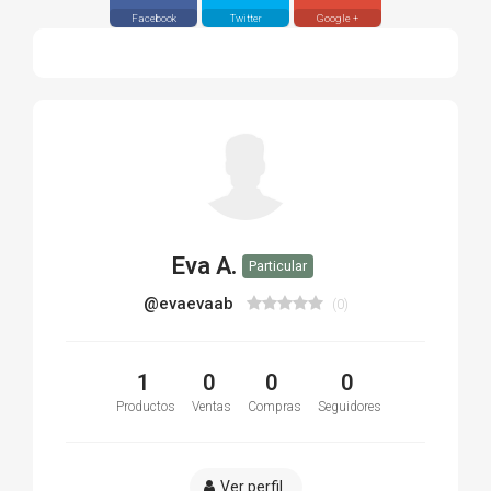
Facebook
Twitter
Google +
Eva A.
Particular
@evaevaab
(0)
1
0
0
0
Productos
Ventas
Compras
Seguidores
Ver perfil