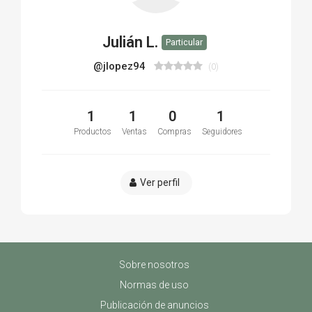
Julián L.
Particular
@jlopez94
(0)
1
1
0
1
Productos
Ventas
Compras
Seguidores
Ver perfil
Sobre nosotros
Normas de uso
Publicación de anuncios