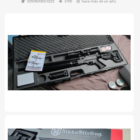
3292969302-0223
2700
hace más de un año
TIRO Y COMPETICIÓN
AIRE COMPRIMIDO
OTRAS ARMAS
ACCESORIOS