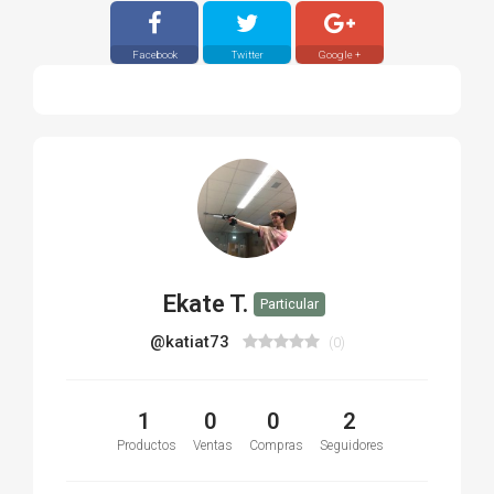
Facebook
Twitter
Google +
Ekate T.
Particular
@katiat73
(0)
1
0
0
2
Productos
Ventas
Compras
Seguidores