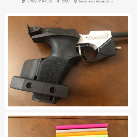
579296910-1022
2388
hace más de un año
TIRO Y COMPETICIÓN
AIRE COMPRIMIDO
OTRAS ARMAS
ACCESORIOS