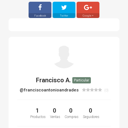
Facebook
Twitter
Google +
Francisco A.
Particular
@franciscoantonioandrades
(0)
1
0
0
0
Productos
Ventas
Compras
Seguidores