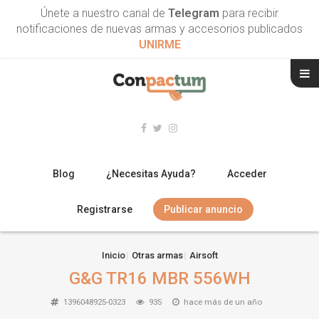
Únete a nuestro canal de
Telegram
para recibir
notificaciones de nuevas armas y accesorios publicados
UNIRME
Blog
¿Necesitas Ayuda?
Acceder
Registrarse
Publicar anuncio
RIFLES
Inicio
Otras armas
Airsoft
G&G TR16 MBR 556WH
ESCOPETAS
1396048925-0323
935
hace más de un año
ARMAS CORTAS