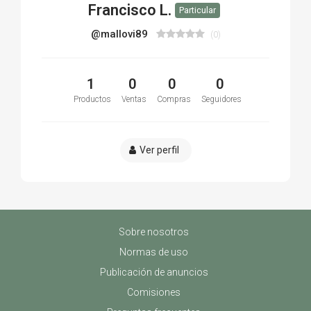
Francisco L.
Particular
@mallovi89
(0)
1
0
0
0
Productos
Ventas
Compras
Seguidores
Ver perfil
Sobre nosotros
Normas de uso
Publicación de anuncios
Comisiones