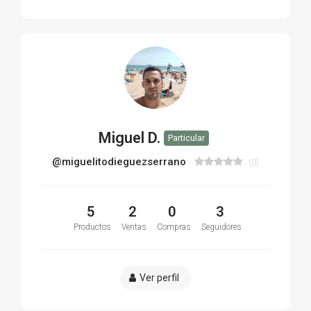
Miguel D.
Particular
@miguelitodieguezserrano
(0)
5
2
0
3
Productos
Ventas
Compras
Seguidores
Ver perfil