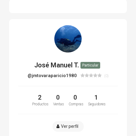
José Manuel T.
Particular
@jmtovaraparicio1980
(0)
2
0
0
1
Productos
Ventas
Compras
Seguidores
Ver perfil