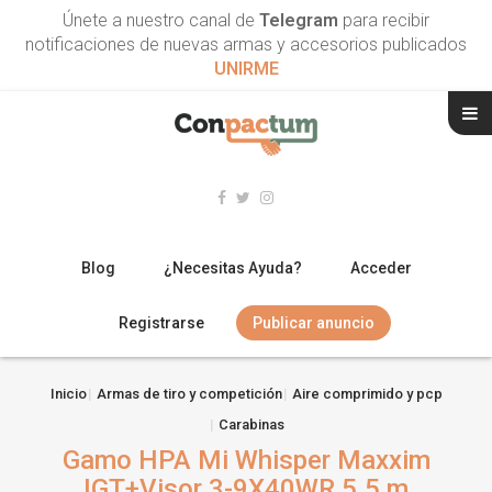
Únete a nuestro canal de
Telegram
para recibir
notificaciones de nuevas armas y accesorios publicados
UNIRME
Blog
¿Necesitas Ayuda?
Acceder
Registrarse
Publicar anuncio
RIFLES
Inicio
Armas de tiro y competición
Aire comprimido y pcp
Carabinas
ESCOPETAS
Gamo HPA Mi Whisper Maxxim
ARMAS CORTAS
IGT+Visor 3-9X40WR 5.5 m