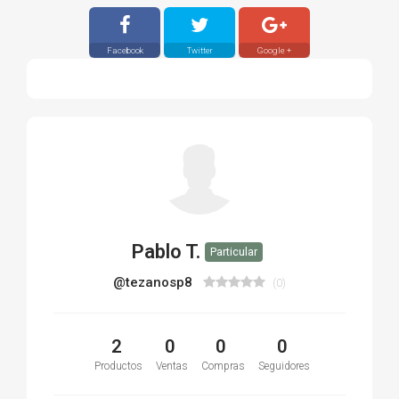
Facebook
Twitter
Google +
Pablo T.
Particular
@tezanosp8
(0)
2
0
0
0
Productos
Ventas
Compras
Seguidores