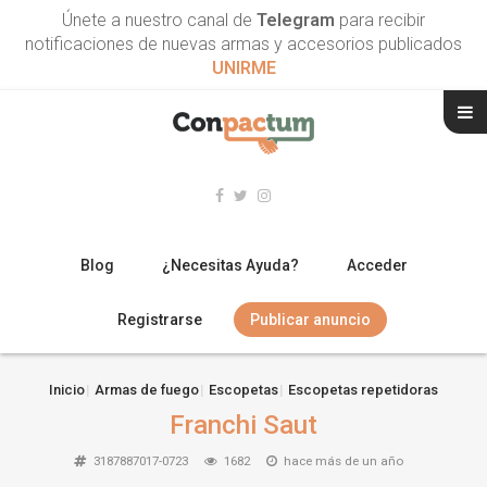
Únete a nuestro canal de
Telegram
para recibir
notificaciones de nuevas armas y accesorios publicados
UNIRME
Blog
¿Necesitas Ayuda?
Acceder
Registrarse
Publicar anuncio
RIFLES
Inicio
Armas de fuego
Escopetas
Escopetas repetidoras
Franchi Saut
ESCOPETAS
3187887017-0723
1682
hace más de un año
ARMAS CORTAS