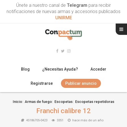
Únete a nuestro canal de
Telegram
para recibir
notificaciones de nuevas armas y accesorios publicados
UNIRME
Blog
¿Necesitas Ayuda?
Acceder
Registrarse
Publicar anuncio
RIFLES
Inicio
Armas de fuego
Escopetas
Escopetas repetidoras
Franchi calibre 12
ESCOPETAS
45186705-0423
3351
hace más de un año
ARMAS CORTAS