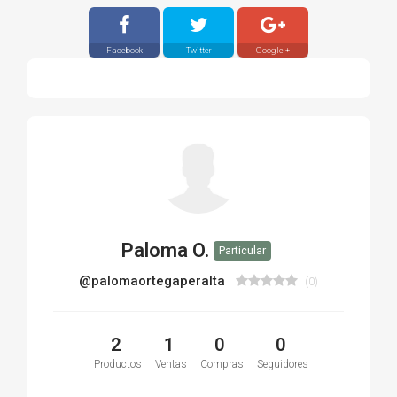
Facebook
Twitter
Google +
Paloma O.
Particular
@palomaortegaperalta
(0)
2
1
0
0
Productos
Ventas
Compras
Seguidores