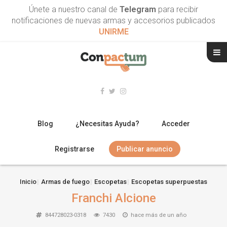
Únete a nuestro canal de
Telegram
para recibir
notificaciones de nuevas armas y accesorios publicados
UNIRME
Blog
¿Necesitas Ayuda?
Acceder
Registrarse
Publicar anuncio
RIFLES
Inicio
Armas de fuego
Escopetas
Escopetas superpuestas
Franchi Alcione
ESCOPETAS
844728023-0318
7430
hace más de un año
ARMAS CORTAS