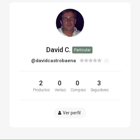
David C.
Particular
@davidcastrobaena
(0)
2
0
0
3
Productos
Ventas
Compras
Seguidores
Ver perfil