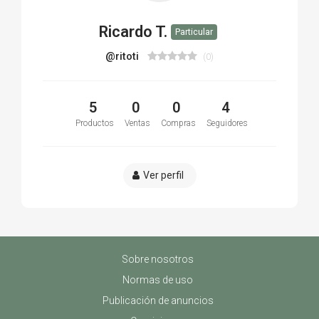
Ricardo T.
Particular
@ritoti
(0)
5
0
0
4
Productos
Ventas
Compras
Seguidores
Ver perfil
Sobre nosotros
Normas de uso
Publicación de anuncios