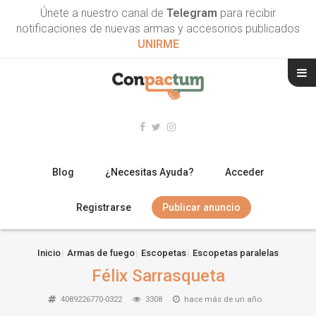
Únete a nuestro canal de
Telegram
para recibir
notificaciones de nuevas armas y accesorios publicados
UNIRME
Blog
¿Necesitas Ayuda?
Acceder
Registrarse
Publicar anuncio
RIFLES
Inicio
Armas de fuego
Escopetas
Escopetas paralelas
Félix Sarrasqueta
ESCOPETAS
4089226770-0322
3308
hace más de un año
ARMAS CORTAS