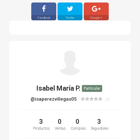
Facebook
Twitter
Google +
Isabel María P.
Particular
@isaperezvillegas05
(0)
3
0
0
3
Productos
Ventas
Compras
Seguidores