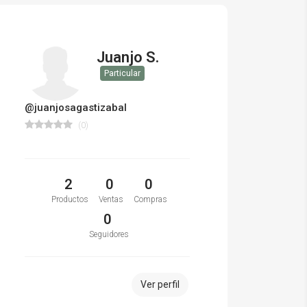
Juanjo S.
Particular
@juanjosagastizabal
(0)
2
0
0
Productos
Ventas
Compras
0
Seguidores
Ver perfil