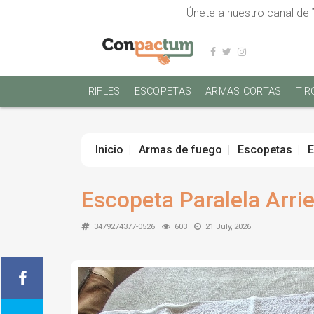
Únete a nuestro canal de
RIFLES
ESCOPETAS
ARMAS CORTAS
TIR
Inicio
Armas de fuego
Escopetas
E
Escopeta Paralela Arrie
3479274377-0526
603
21 July, 2026