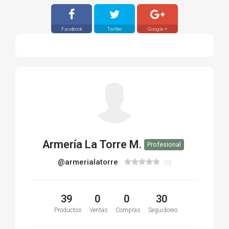
Facebook
Twitter
Google +
Armería La Torre M.
Profesional
@armerialatorre
(0)
39
0
0
30
Productos
Ventas
Compras
Seguidores