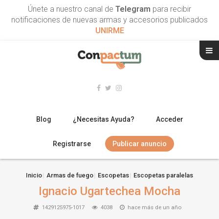
Únete a nuestro canal de
Telegram
para recibir
notificaciones de nuevas armas y accesorios publicados
UNIRME
Blog
¿Necesitas Ayuda?
Acceder
Registrarse
Publicar anuncio
RIFLES
Inicio
Armas de fuego
Escopetas
Escopetas paralelas
Ignacio Ugartechea Mocha
ESCOPETAS
1429125975-1017
4038
hace más de un año
ARMAS CORTAS