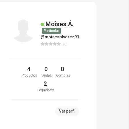
Moises Á.
Particular
@moisesalvarez91
(0)
4
0
0
Productos
Ventas
Compras
2
Seguidores
Ver perfil