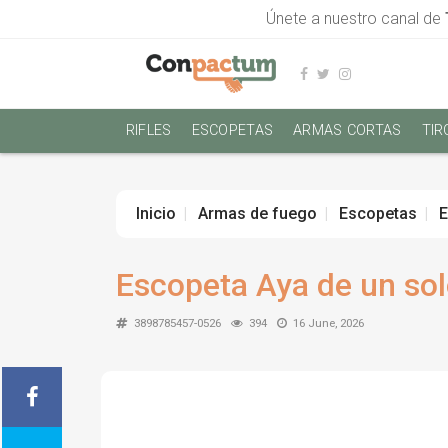
Únete a nuestro canal de
RIFLES
ESCOPETAS
ARMAS CORTAS
TIR
Inicio
Armas de fuego
Escopetas
E
Escopeta Aya de un solo
3898785457-0526
394
16 June, 2026