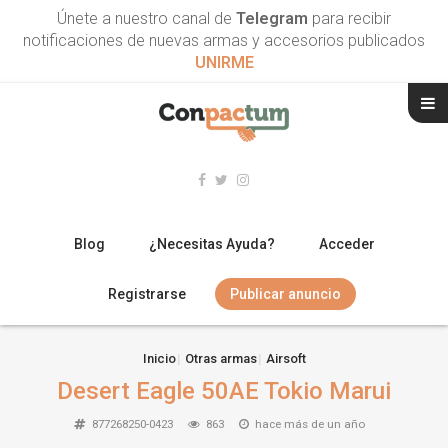
Únete a nuestro canal de
Telegram
para recibir
notificaciones de nuevas armas y accesorios publicados
UNIRME
Blog
¿Necesitas Ayuda?
Acceder
Registrarse
Publicar anuncio
RIFLES
Inicio
Otras armas
Airsoft
Desert Eagle 50AE Tokio Marui
ESCOPETAS
877268250-0423
863
hace más de un año
ARMAS CORTAS