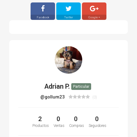
Facebook
Twitter
Google +
Adrian P.
Particular
@gollum23
(0)
2
0
0
0
Productos
Ventas
Compras
Seguidores