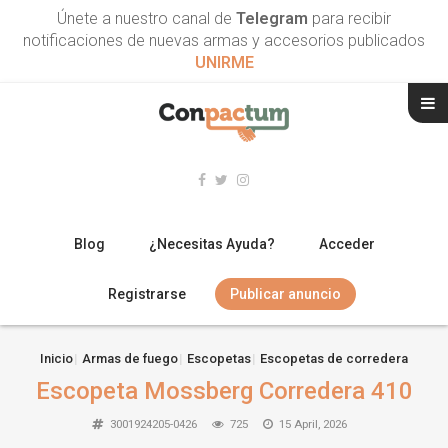
Únete a nuestro canal de
Telegram
para recibir
notificaciones de nuevas armas y accesorios publicados
UNIRME
Blog
¿Necesitas Ayuda?
Acceder
Registrarse
Publicar anuncio
RIFLES
Inicio
Armas de fuego
Escopetas
Escopetas de corredera
Escopeta Mossberg Corredera 410
ESCOPETAS
3001924205-0426
725
15 April, 2026
ARMAS CORTAS