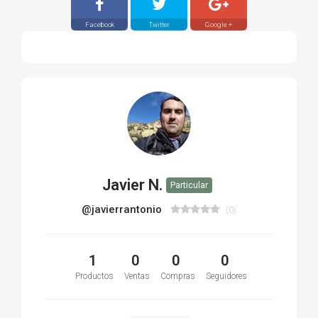
Facebook
Twitter
Google +
Javier N.
Particular
@javierrantonio
(0)
1
0
0
0
Productos
Ventas
Compras
Seguidores