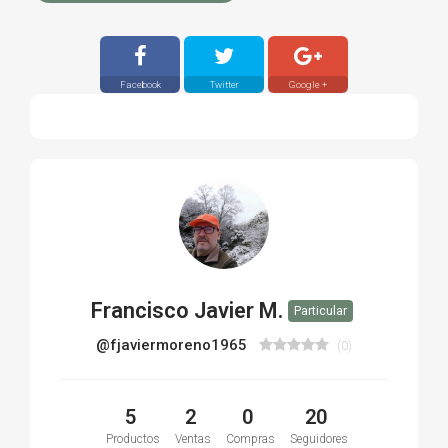
Facebook
Twitter
Google +
Francisco Javier M.
Particular
@fjaviermoreno1965
(0)
5
2
0
20
Productos
Ventas
Compras
Seguidores