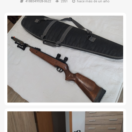
4188349928-0622
2351
hace más de un año
TIRO Y COMPETICIÓN
AIRE COMPRIMIDO
OTRAS ARMAS
ACCESORIOS