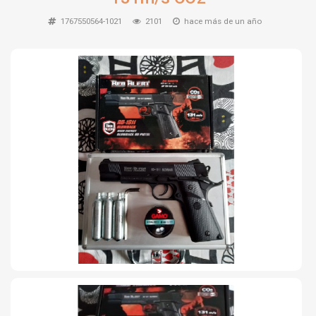
TIRO Y COMPETICIÓN
1767550564-1021
2101
hace más de un año
AIRE COMPRIMIDO
OTRAS ARMAS
ACCESORIOS