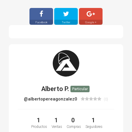
Facebook
Twitter
Google +
Alberto P.
Particular
@albertopereagonzalez0
(0)
1
1
0
1
Productos
Ventas
Compras
Seguidores