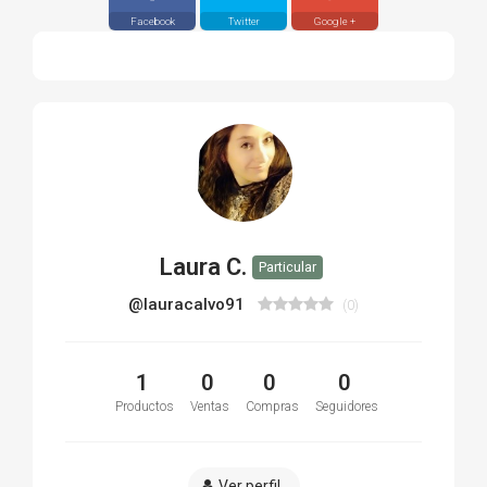
Facebook
Twitter
Google +
Laura C.
Particular
@lauracalvo91
(0)
1
0
0
0
Productos
Ventas
Compras
Seguidores
Ver perfil