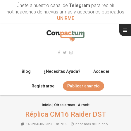
Únete a nuestro canal de
Telegram
para recibir
notificaciones de nuevas armas y accesorios publicados
UNIRME
Blog
¿Necesitas Ayuda?
Acceder
Registrarse
Publicar anuncio
RIFLES
Inicio
Otras armas
Airsoft
Réplica CM16 Raider DST
ESCOPETAS
1433961606-0323
916
hace más de un año
ARMAS CORTAS