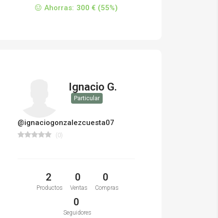
Ahorras:
300 € (55%)
Ignacio G.
Particular
@ignaciogonzalezcuesta07
(0)
2
0
0
Productos
Ventas
Compras
0
Seguidores