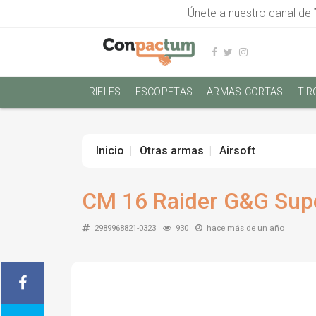
Únete a nuestro canal de
RIFLES
ESCOPETAS
ARMAS CORTAS
TIR
Inicio
Otras armas
Airsoft
CM 16 Raider G&G Sup
2989968821-0323
930
hace más de un año