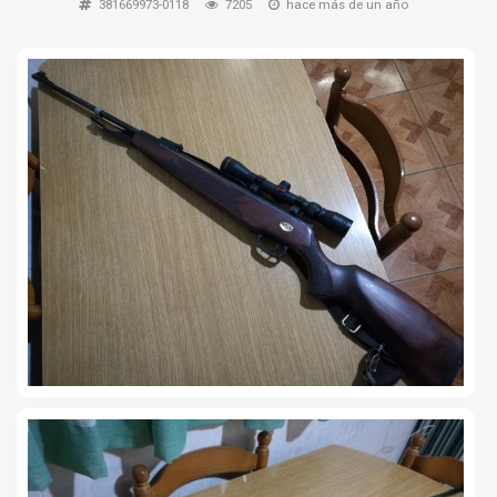
381669973-0118
7205
hace más de un año
TIRO Y COMPETICIÓN
AIRE COMPRIMIDO
OTRAS ARMAS
ACCESORIOS