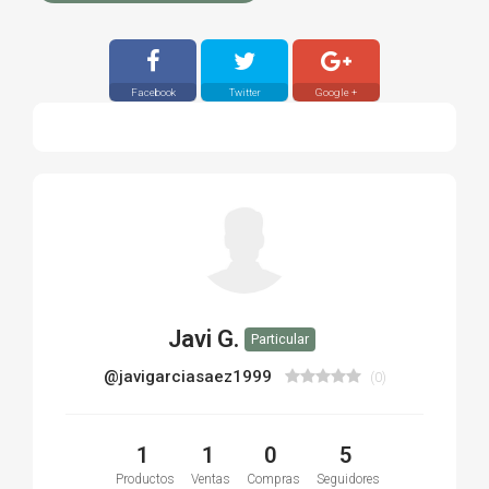
Facebook
Twitter
Google +
Javi G.
Particular
@javigarciasaez1999
(0)
1
1
0
5
Productos
Ventas
Compras
Seguidores