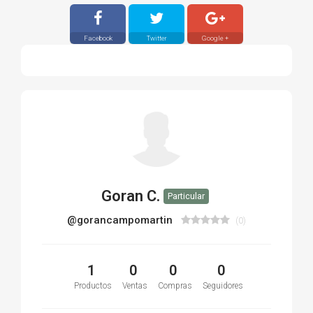
Facebook
Twitter
Google +
Goran C.
Particular
@gorancampomartin
(0)
1
0
0
0
Productos
Ventas
Compras
Seguidores