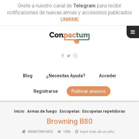
Únete a nuestro canal de
Telegram
para recibir
notificaciones de nuevas armas y accesorios publicados
UNIRME
Blog
¿Necesitas Ayuda?
Acceder
Registrarse
Publicar anuncio
RIFLES
Inicio
Armas de fuego
Escopetas
Escopetas repetidoras
Browning B80
ESCOPETAS
400847390-0423
1006
hace más de un año
ARMAS CORTAS