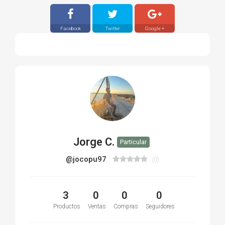
Facebook
Twitter
Google +
Jorge C.
Particular
@jocopu97
(0)
3
0
0
0
Productos
Ventas
Compras
Seguidores