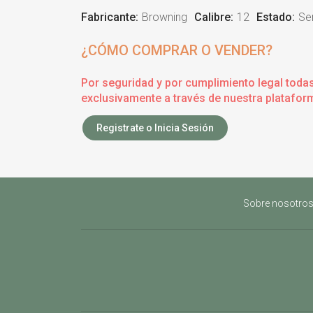
Fabricante:
Browning
Calibre:
12
Estado:
Se
¿CÓMO COMPRAR O VENDER?
Por seguridad y por cumplimiento legal toda
exclusivamente a través de nuestra plataform
Registrate o Inicia Sesión
Sobre nosotro