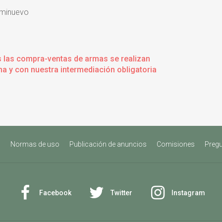
minuevo
s las compra-ventas de armas se realizan
a y con nuestra intermediación obligatoria
s
Normas de uso
Publicación de anuncios
Comisiones
Pregu
Facebook
Twitter
Instagram