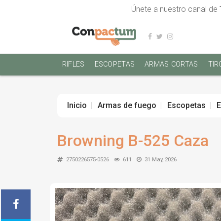
Únete a nuestro canal de
RIFLES
ESCOPETAS
ARMAS CORTAS
TIR
Inicio
Armas de fuego
Escopetas
E
Browning B-525 Caza
2750226575-0526
611
31 May, 2026