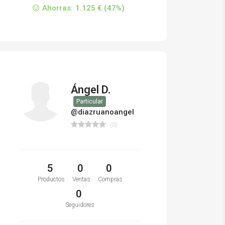
Ahorras:
1.125 € (47%)
Ángel D.
Particular
@diazruanoangel
(0)
5
0
0
Productos
Ventas
Compras
0
Seguidores