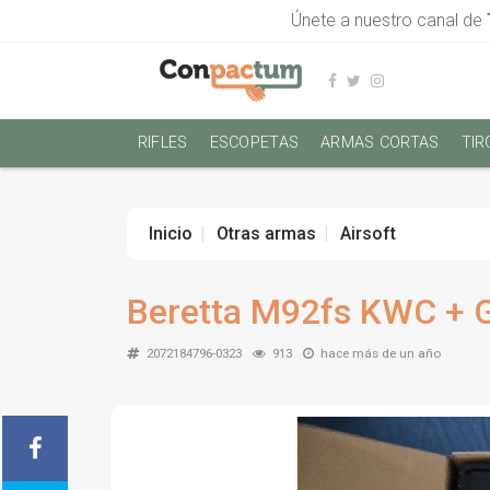
Únete a nuestro canal de
RIFLES
ESCOPETAS
ARMAS CORTAS
TIR
Inicio
Otras armas
Airsoft
Beretta M92fs KWC + 
2072184796-0323
913
hace más de un año