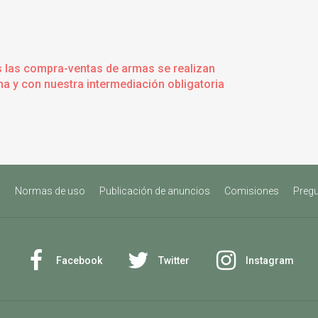
s las compra-ventas de armas se realizan
a y con nuestra intermediación obligatoria
s
Normas de uso
Publicación de anuncios
Comisiones
Pregu
Facebook
Twitter
Instagram