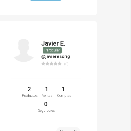
Javier E.
Particular
@javierescrig
(0)
2
1
1
Productos
Ventas
Compras
0
Seguidores