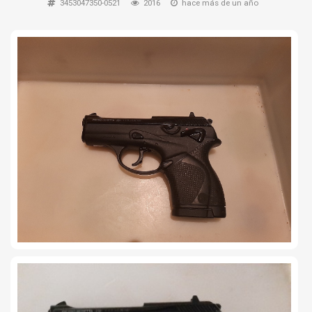
3453047350-0521
2016
hace más de un año
TIRO Y COMPETICIÓN
AIRE COMPRIMIDO
OTRAS ARMAS
ACCESORIOS