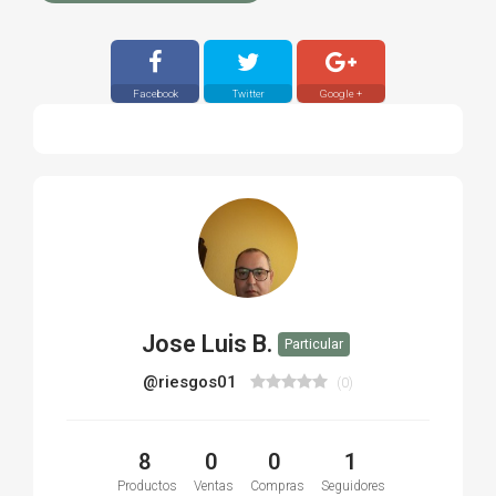
Facebook
Twitter
Google +
Jose Luis B.
Particular
@riesgos01
(0)
8
0
0
1
Productos
Ventas
Compras
Seguidores