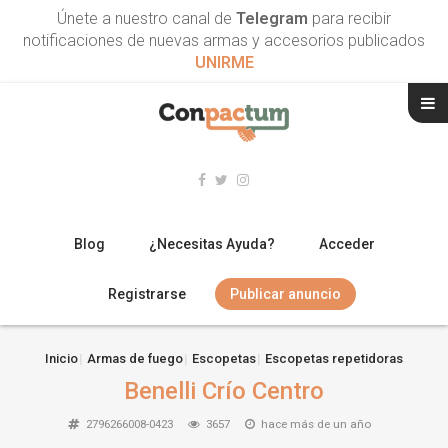
Únete a nuestro canal de
Telegram
para recibir
notificaciones de nuevas armas y accesorios publicados
UNIRME
Blog
¿Necesitas Ayuda?
Acceder
Registrarse
Publicar anuncio
RIFLES
Inicio
Armas de fuego
Escopetas
Escopetas repetidoras
Benelli Crío Centro
ESCOPETAS
2796266008-0423
3657
hace más de un año
ARMAS CORTAS