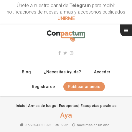
Únete a nuestro canal de
Telegram
para recibir
notificaciones de nuevas armas y accesorios publicados
UNIRME
Blog
¿Necesitas Ayuda?
Acceder
Registrarse
Publicar anuncio
RIFLES
Inicio
Armas de fuego
Escopetas
Escopetas paralelas
Aya
ESCOPETAS
3777353302-1022
5632
hace más de un año
ARMAS CORTAS