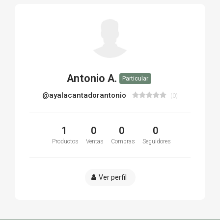
Antonio A.
Particular
@ayalacantadorantonio
(0)
1
0
0
0
Productos
Ventas
Compras
Seguidores
Ver perfil