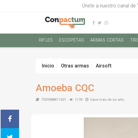
Únete a nuestro canal de
RIFLES
ESCOPETAS
ARMAS CORTAS
TIR
Inicio
Otras armas
Airsoft
Amoeba CQC
725938887-1021
1178
hace más de un año