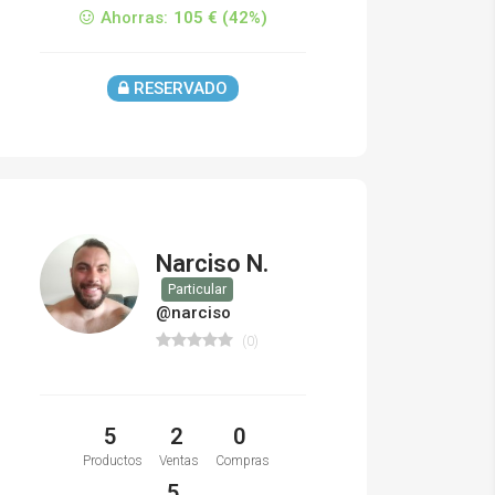
Ahorras:
105 € (42%)
RESERVADO
Narciso N.
Particular
@narciso
(0)
5
2
0
Productos
Ventas
Compras
5