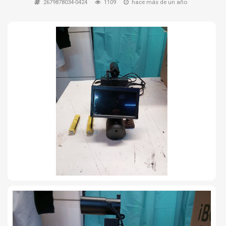
2679878034-0424
1109
hace más de un año
TIRO Y COMPETICIÓN
AIRE COMPRIMIDO
OTRAS ARMAS
ACCESORIOS