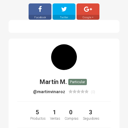
Facebook
Twitter
Google +
Martín M.
Particular
@martinvinaroz
(0)
5
1
0
3
Productos
Ventas
Compras
Seguidores