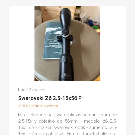
Manuel S.
hace 2 meses
(0)
Swarovski Z6 2.5-15x56 P
235 usuarios lo vieron
Mira telescópica swarovski z6 con un zoom de
2.5-15x y objetivo de 56mm. - modelo: z6 2.5-
15x56 p - marca: swarovski optik - aumento: 2.5-
15x - diámetro objetivo: 56mm - torreta balística