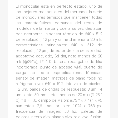
El monocular está en perfecto estado. uno de
los mejores monoculares del mercado, la serie
de monoculares térmicos que mantienen todas
las características comunes del resto de
modelos de la marca y que a su vez destacan
por incorporar un sensor térmico de 640 x 512
de resolución, 12 μm y un netd inferior a 20 mk.
características principales: 640 × 512 de
resolución, 12 μm, detector de alta sensibilidad.
adaptativo agc, dde, 3d dnr, netd menos de 20
mk (@25°c), f#=1.0. batería recargable de litio
incorporada. punto de acceso wi-fi. puerto de
carga usb tipo c. especificaciones técnicas:
sensor de imagen: matrices de plano focal no
refrigerado vox 640 × 512. intervalo de píxeles:
12 μm. banda de ondas de respuesta: 8 μm 14
μm. lente: 50 mm. netd: menos de 20 mk (@ 25 °
c), f # = 1.0. campo de visión: 8,75 ° × 7 ° (h × v).
aumentos: 2,6. monitor: oled 1024 x 768 px.
frecuencia de imagen: 50 hz. paletas de
colores: negro vivo, blanco vivo, rojo vivo, fusión.