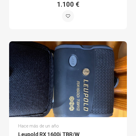
1.100 €
Pedro Rafael D.
Hace más de un año
(0)
Leupold RX 1600i TBR/W