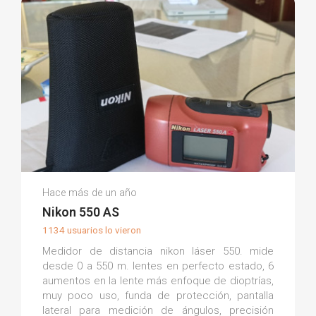
Francisco Javier S.
Hace más de un año
(0)
Nikon 550 AS
1134 usuarios lo vieron
Medidor de distancia nikon láser 550. mide
desde 0 a 550 m. lentes en perfecto estado, 6
aumentos en la lente más enfoque de dioptrías,
muy poco uso, funda de protección, pantalla
lateral para medición de ángulos, precisión