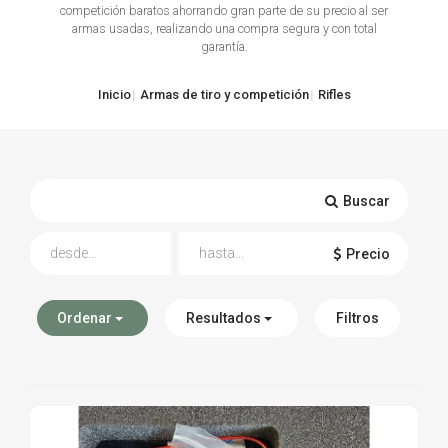
competición baratos ahorrando gran parte de su precio al ser
armas usadas, realizando una compra segura y con total
TIRO Y COMPETICIÓN
garantía.
AIRE COMPRIMIDO
Inicio
Armas de tiro y competición
Rifles
OTRAS ARMAS
ACCESORIOS
Buscar
Precio
Ordenar
Resultados
Filtros