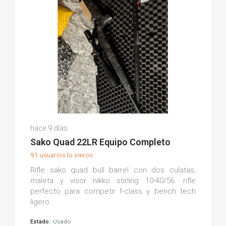
Fernando M.
hace 9 días
(0)
Sako Quad 22LR Equipo Completo
91 usuarios lo vieron
Rifle sako quad bull barrel con dos culatas,
maleta y visor nikko stirling 10-40/56. rifle
perfecto para competir f-class y bench tech
ligero.
Estado:
Usado