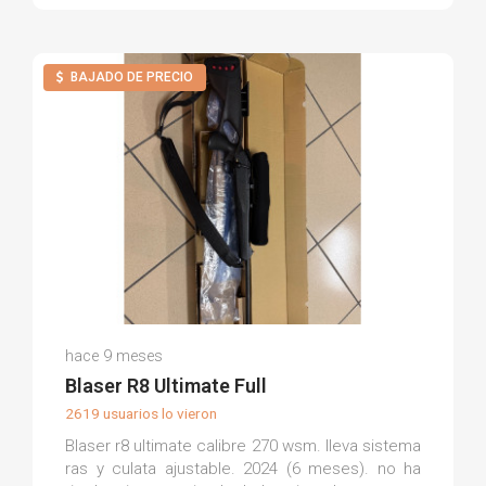
BAJADO DE PRECIO
Raul A.
hace 9 meses
(0)
Blaser R8 Ultimate Full
2619 usuarios lo vieron
Blaser r8 ultimate calibre 270 wsm. lleva sistema
ras y culata ajustable. 2024 (6 meses). no ha