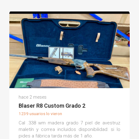
Laure M.
hace 2 meses
(0)
Blaser R8 Custom Grado 2
1239 usuarios lo vieron
Cal .338 wm madera grado 7 piel de avestruz
maletín y correa incluidos disponibilidad: si lo
pides a fábrica tarda más de 1 año.