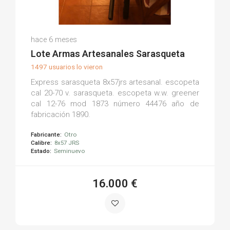
Miguel A.
hace 6 meses
(0)
Lote Armas Artesanales Sarasqueta
1497 usuarios lo vieron
Express sarasqueta 8x57jrs artesanal. escopeta
cal 20-70 v. sarasqueta. escopeta w.w. greener
cal 12-76 mod 1873 número 44476 año de
fabricación 1890.
Fabricante:
Otro
Calibre:
8x57 JRS
Estado:
Seminuevo
16.000 €