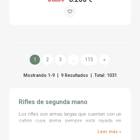
8.600 €
1
2
3
...
115
»
Mostrando 1-9 | 9 Resultados | Total: 1031
Rifles de segunda mano
Los rifles son armas largas que cuentan con un
cañón cuya ánima siempre está rayada en
forma helicoidal. De esta forma, la bala gira con
Leer más »
movimiento de rotación a medida que avanza