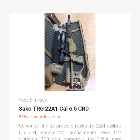
Fernando L.
hace 5 meses
(0)
Sako TRG 22A1 Cal 6.5 CRD
858 usuarios lo vieron
Se vende rifle de precisión sako trg 22a1 calibre
6,5 crd, cañón 20". actualmente lleva 527
disparos: 120 con comercial trg 136gr para