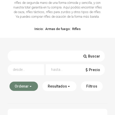
rifles de segunda mano de una forma cómoda y sencilla, y con
nuestra total garantía en tu compra. Aquí podrás encontrar rifles
TIRO Y COMPETICIÓN
de caza, rifles tácticos, rifles para zurdos y otros tipos de rifles.
Ya puedes comprar rifles de ocasión de la forma más barata.
AIRE COMPRIMIDO
Inicio
Armas de fuego
Rifles
OTRAS ARMAS
ACCESORIOS
Buscar
Precio
Ordenar
Resultados
Filtros