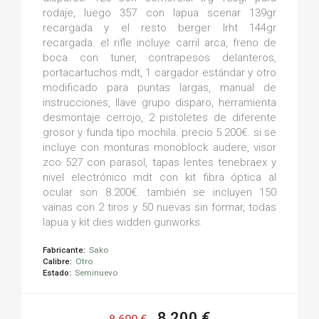
rodaje, luego 357 con lapua scenar 139gr
recargada y el resto berger lrht 144gr
recargada. el rifle incluye carril arca, freno de
boca con tuner, contrapesos delanteros,
portacartuchos mdt, 1 cargador estándar y otro
modificado para puntas largas, manual de
instrucciones, llave grupo disparo, herramienta
desmontaje cerrojo, 2 pistoletes de diferente
grosor y funda tipo mochila. precio 5.200€. si se
incluye con monturas monoblock audere, visor
zco 527 con parasol, tapas lentes tenebraex y
nivel electrónico mdt con kit fibra óptica al
ocular son 8.200€. también se incluyen 150
vainas con 2 tiros y 50 nuevas sin formar, todas
lapua y kit dies widden gunworks.
Fabricante:
Sako
Calibre:
Otro
Estado:
Seminuevo
8.200 €