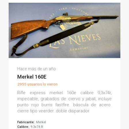
David S.
Hace más de un año
(0)
Merkel 160E
2955 usuarios lo vieron
Rifle express merkel 160e calibre 9,3x74r,
impecable, grabados de ciervo y jabalí, incluye
punto rojo burris fastfire. báscula de acero.
cierre tipo veerder. doble disparador.
Fabricante:
Merkel
Calibre:
9.3x74 R