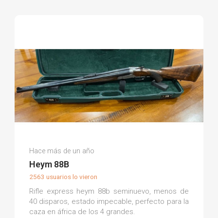
Jose C.
Hace más de un año
(0)
Heym 88B
2563 usuarios lo vieron
Rifle express heym 88b seminuevo, menos de
40 disparos, estado impecable, perfecto para la
caza en áfrica de los 4 grandes.